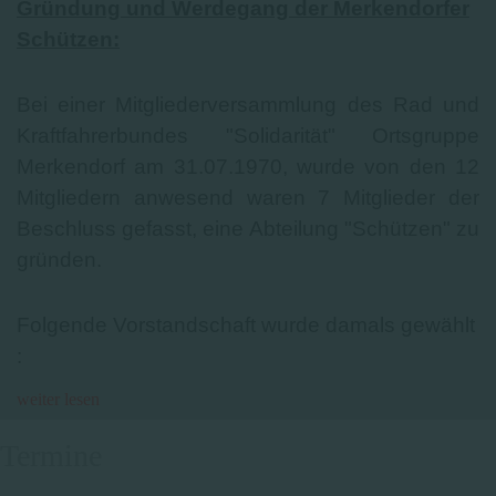
Gründung und Werdegang der Merkendorfer
Schützen:
Bei einer Mitgliederversammlung des Rad und
Kraftfahrerbundes "Solidarität" Ortsgruppe
Merkendorf am 31.07.1970, wurde von den 12
Mitgliedern anwesend waren 7 Mitglieder der
Beschluss gefasst, eine Abteilung "Schützen" zu
gründen.
Folgende Vorstandschaft wurde damals gewählt
:
weiter lesen
Vorheriges
Vorheriger
Nächstes
Nächstes
Termine
Jahr
Monat
Jahr
Monat